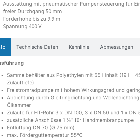
Ausstattung mit pneumatischer Pumpensteuerung für E
freier Durchgang 50 mm
Förderhöhe bis zu 9,9 m
Spannung 400 V
nfo
Technische Daten
Kennlinie
Abmessungen
usführung
Sammelbehälter aus Polyethylen mit 55 l Inhalt (19 l – 4
Zulauftiefe)
Freistromradpumpe mit hohem Wirkungsgrad und gerin
Abdichtung durch Gleitringdichtung und Wellendichtring
Ölkammer
Zuläufe für HT-Rohr 3 x DN 100, 3 x DN 50 und 1 x DN 
zusätzliche Anschlüsse 1 ½“ für Handmembranpumpe
Entlüftung DN 70 (Ø 75 mm)
max. Förderguttemperatur 55°C