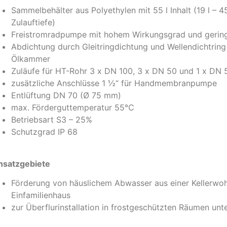
Sammelbehälter aus Polyethylen mit 55 l Inhalt (19 l – 4
Zulauftiefe)
Freistromradpumpe mit hohem Wirkungsgrad und gerin
Abdichtung durch Gleitringdichtung und Wellendichtring
Ölkammer
Zuläufe für HT-Rohr 3 x DN 100, 3 x DN 50 und 1 x DN 
zusätzliche Anschlüsse 1 ½“ für Handmembranpumpe
Entlüftung DN 70 (Ø 75 mm)
max. Förderguttemperatur 55°C
Betriebsart S3 – 25%
Schutzgrad IP 68
nsatzgebiete
Förderung von häuslichem Abwasser aus einer Kellerwo
Einfamilienhaus
zur Überflurinstallation in frostgeschützten Räumen un