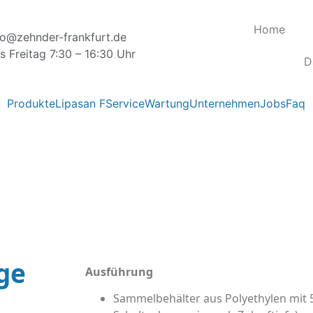
Home
nfo@zehnder-frankfurt.de
s Freitag 7:30 – 16:30 Uhr
D
Produkte
Lipasan F
Service
Wartung
Unternehmen
Jobs
Faq
ge
Ausführung
Sammelbehälter aus Polyethylen mit 55 l