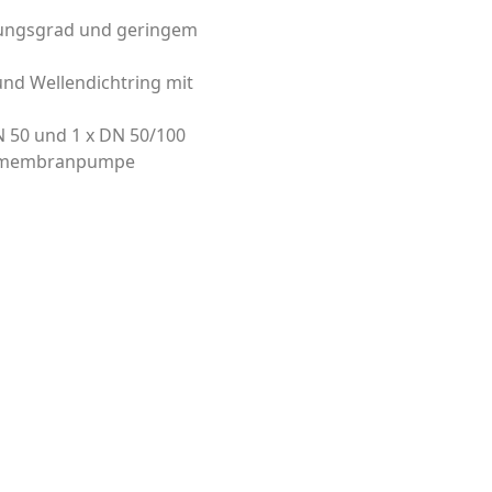
ungsgrad und geringem
und Wellendichtring mit
N 50 und 1 x DN 50/100
andmembranpumpe