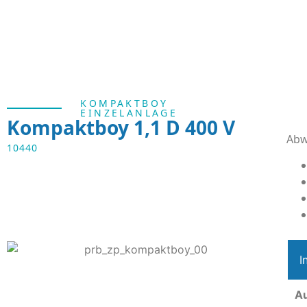
KOMPAKTBOY
EINZELANLAGE
Kompaktboy 1,1 D 400 V
Abw
10440
I
A