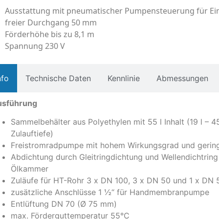
Ausstattung mit pneumatischer Pumpensteuerung für E
freier Durchgang 50 mm
Förderhöhe bis zu 8,1 m
Spannung 230 V
nfo
Technische Daten
Kennlinie
Abmessungen
usführung
Sammelbehälter aus Polyethylen mit 55 l Inhalt (19 l – 4
Zulauftiefe)
Freistromradpumpe mit hohem Wirkungsgrad und gerin
Abdichtung durch Gleitringdichtung und Wellendichtring
Ölkammer
Zuläufe für HT-Rohr 3 x DN 100, 3 x DN 50 und 1 x DN 
zusätzliche Anschlüsse 1 ½“ für Handmembranpumpe
Entlüftung DN 70 (Ø 75 mm)
max. Förderguttemperatur 55°C