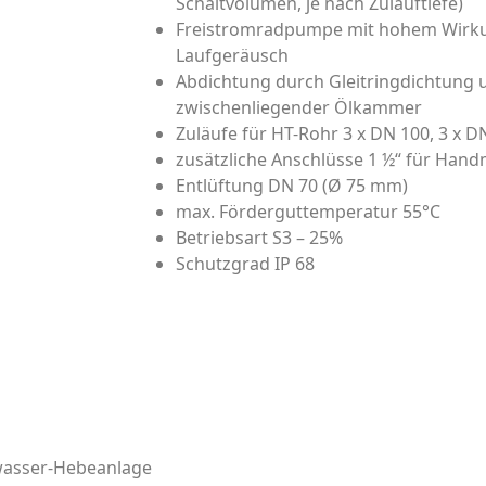
Schaltvolumen, je nach Zulauftiefe)
Freistromradpumpe mit hohem Wirk
Laufgeräusch
Abdichtung durch Gleitringdichtung 
zwischenliegender Ölkammer
Zuläufe für HT-Rohr 3 x DN 100, 3 x D
zusätzliche Anschlüsse 1 ½“ für H
Entlüftung DN 70 (Ø 75 mm)
max. Förderguttemperatur 55°C
Betriebsart S3 – 25%
Schutzgrad IP 68
asser-Hebeanlage