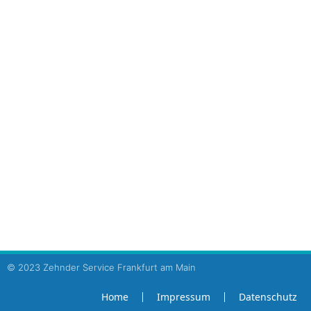
60489 Frankfurt am Main
Tel: +49 (0)69 - 780 764 95
Fax: +49 (0)69 - 780 764 96
E-Mail: info@zehnder-frankfurt.de
Ihr Ansprechpartner für
Service, Reparatur, Wartung
Regenwassernutzungsanlagen
Druckerhöhungsanlagen
Abwasserhebeanlagen
Hauswasserwerke
Fertigpumpstationen
© 2023 Zehnder Service Frankfurt am Main
Home
Impressum
Datenschutz