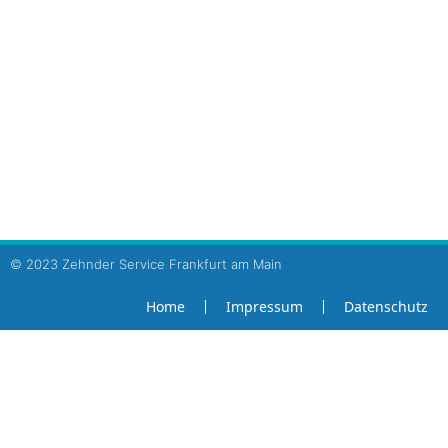
Ihr Ansprechpartner für
Service, Reparatur, Wartung
Regenwassernutzungsanlagen
Druckerhöhungsanlagen
Abwasserhebeanlagen
Hauswasserwerke
Fertigpumpstationen
© 2023 Zehnder Service Frankfurt am Main
Home
Impressum
Datenschutz