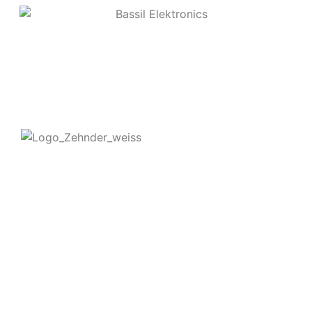
Kontakt
Zehnder Service Frankfurt GmbH & Co KG
Eschborner Landstraße 107
60489 Frankfurt am Main
Tel: +49 (0)69 - 780 764 95
Fax: +49 (0)69 - 780 764 96
E-Mail: info@zehnder-frankfurt.de