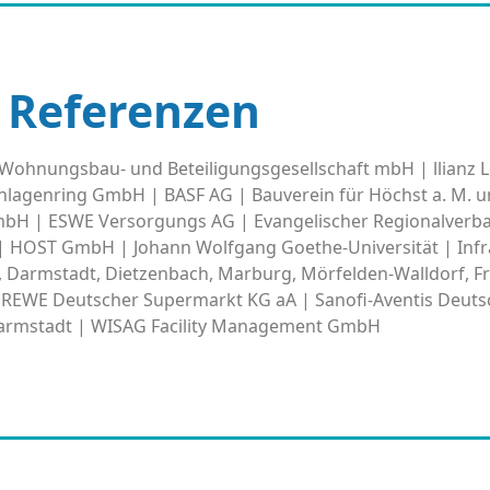
Referenzen
ohnungsbau- und Beteiligungsgesellschaft mbH | llianz L
 Anlagenring GmbH | BASF AG | Bauverein für Höchst a. M.
GmbH | ESWE Versorgungs AG | Evangelischer Regionalverba
| HOST GmbH | Johann Wolfgang Goethe-Universität | Inf
n, Darmstadt, Dietzenbach, Marburg, Mörfelden-Walldorf, Fr
REWE Deutscher Supermarkt KG aA | Sanofi-Aventis Deut
Darmstadt | WISAG Facility Management GmbH