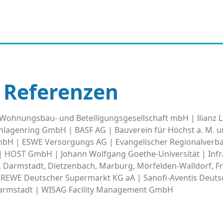
Referenzen
ohnungsbau- und Beteiligungsgesellschaft mbH | llianz L
 Anlagenring GmbH | BASF AG | Bauverein für Höchst a. M.
GmbH | ESWE Versorgungs AG | Evangelischer Regionalverba
| HOST GmbH | Johann Wolfgang Goethe-Universität | Inf
n, Darmstadt, Dietzenbach, Marburg, Mörfelden-Walldorf, Fr
REWE Deutscher Supermarkt KG aA | Sanofi-Aventis Deut
Darmstadt | WISAG Facility Management GmbH