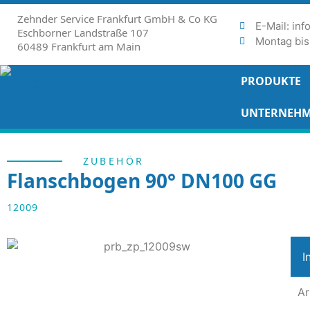
Zehnder Service Frankfurt GmbH & Co KG
E-Mail: in
Eschborner Landstraße 107
Montag bis 
60489 Frankfurt am Main
PRODUKTE
UNTERNEH
ZUBEHÖR
Flanschbogen 90° DN100 GG
12009
I
Ar