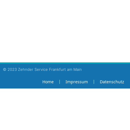
Service, Reparatur, Wartung
Regenwassernutzungsanlagen
Druckerhöhungsanlagen
Abwasserhebeanlagen
Hauswasserwerke
Fertigpumpstationen
© 2023 Zehnder Service Frankfurt am Main
Home
Impressum
Datenschutz