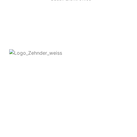
Kontakt
Zehnder Service Frankfurt GmbH & Co KG
Eschborner Landstraße 107
60489 Frankfurt am Main
Tel: +49 (0)69 - 780 764 95
Fax: +49 (0)69 - 780 764 96
E-Mail: info@zehnder-frankfurt.de
Ihr Ansprechpartner für