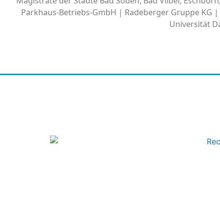
Magistrate der Städte Bad Soden, Bad Vilbel, Eschbor
Parkhaus-Betriebs-GmbH | Radeberger Gruppe KG | 
Universität 