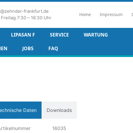
fo@zehnder-frankfurt.de
Home
Impressum
Freitag 7:30 – 16:30 Uhr
LIPASAN F
SERVICE
WARTUNG
MEN
JOBS
FAQ
echnische Daten
Downloads
Artikelnummer
16035