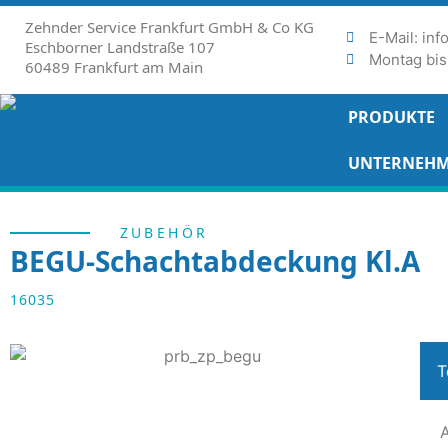
Zehnder Service Frankfurt GmbH & Co KG
E-Mail: in
Eschborner Landstraße 107
Montag bis 
60489 Frankfurt am Main
PRODUKTE
UNTERNEH
ZUBEHÖR
BEGU-Schachtabdeckung Kl.A
16035
T